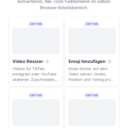
konvertieren. Alle Tools funktionieren im selben
Browser-Arbeitsbereich.
EDITOR
EDITOR
Video Resizer
Emoji hinzufügen
Videos für TikTok,
Emoji-Sticker auf dein
Instagram oder YouTube
Video setzen. Größe,
skalieren. Zuschneiden,
Position und Timing pro
einpassen oder füllen auf
Szene festlegen.
jedes Format.
EDITOR
EDITOR