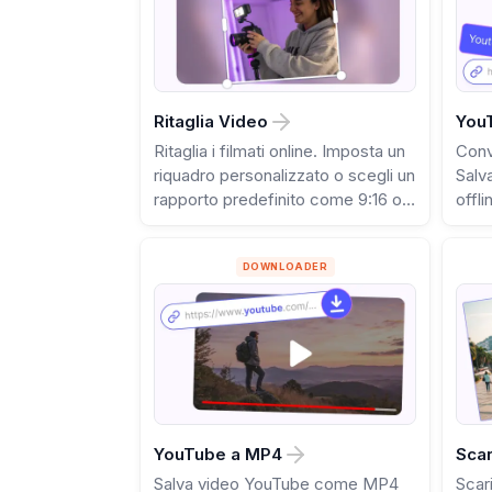
Ritaglia Video
You
Ritaglia i filmati online. Imposta un
Conv
riquadro personalizzato o scegli un
Salv
rapporto predefinito come 9:16 o
offli
1:1.
DOWNLOADER
YouTube a MP4
Scar
Salva video YouTube come MP4
Scar