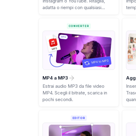
Instagram o YouTube. Ritaglia,
Impo
adatta o riempi con qualsiasi
temp
proporzione.
CONVERTER
MP4 a MP3
Aggi
Estrai audio MP3 da file video
Inser
MP4. Scegli il bitrate, scarica in
Tras
pochi secondi.
quan
EDITOR