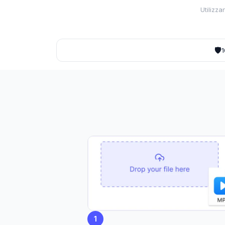
Utilizza
🛡️
1