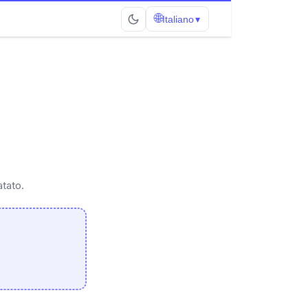
🌐
Italiano
▾
tato.