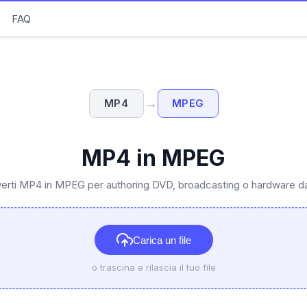
FAQ
→
MP4
MPEG
MP4 in MPEG
erti MP4 in MPEG per authoring DVD, broadcasting o hardware da
Carica un file
o trascina e rilascia il tuo file