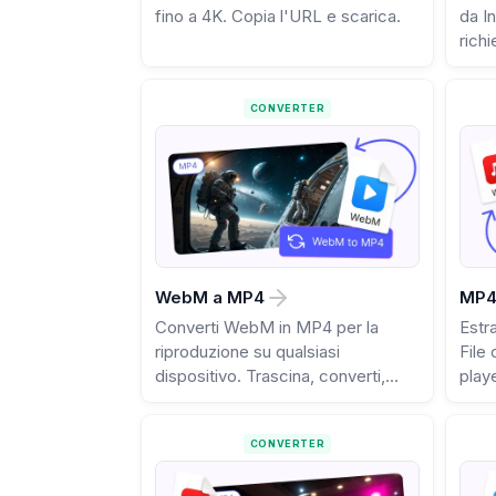
fino a 4K. Copia l'URL e scarica.
da I
richi
CONVERTER
WebM a MP4
MP4
Converti WebM in MP4 per la
Estr
riproduzione su qualsiasi
File 
dispositivo. Trascina, converti,
play
salva.
CONVERTER