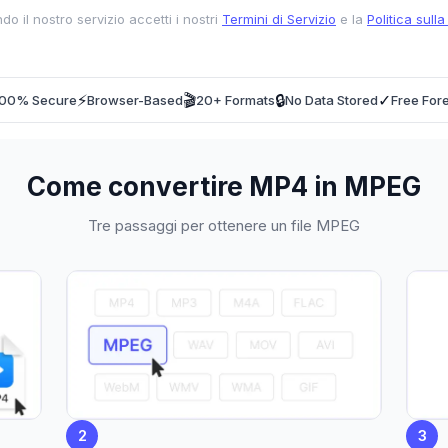
ndo il nostro servizio accetti i nostri
Termini di Servizio
e la
Politica sulla
⚡
🎬
🔒
✓
100% Secure
Browser-Based
20+ Formats
No Data Stored
Free For
Come convertire MP4 in MPEG
Tre passaggi per ottenere un file MPEG
2
3