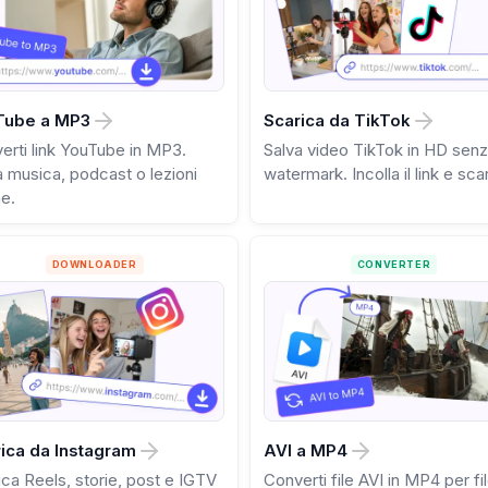
Tube a MP3
Scarica da TikTok
erti link YouTube in MP3.
Salva video TikTok in HD sen
a musica, podcast o lezioni
watermark. Incolla il link e sca
ne.
DOWNLOADER
CONVERTER
ica da Instagram
AVI a MP4
ica Reels, storie, post e IGTV
Converti file AVI in MP4 per fil