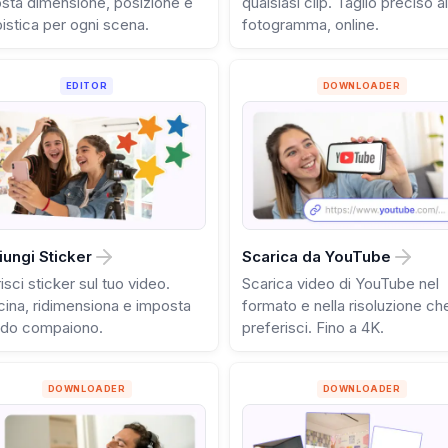
sta dimensione, posizione e
qualsiasi clip. Taglio preciso al
istica per ogni scena.
fotogramma, online.
EDITOR
DOWNLOADER
ungi Sticker
Scarica da YouTube
isci sticker sul tuo video.
Scarica video di YouTube nel
cina, ridimensiona e imposta
formato e nella risoluzione ch
do compaiono.
preferisci. Fino a 4K.
DOWNLOADER
DOWNLOADER