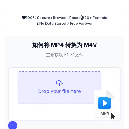
🛡️
⚡
🎬
100% Secure
Browser-Based
20+ Formats
🔒
✓
No Data Stored
Free Forever
如何将 MP4 转换为 M4V
三步获取 M4V 文件
1