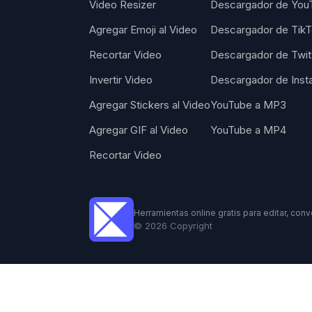
Video Resizer
Descargador de You
Agregar Emoji al Video
Descargador de Tik
Recortar Video
Descargador de Twit
Invertir Video
Descargador de Inst
Agregar Stickers al Video
YouTube a MP3
Agregar GIF al Video
YouTube a MP4
Recortar Video
Herramientas online gratis para editar, conve
©
2026
Copyright