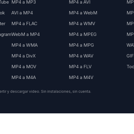
Tube
MP4 a MP3
MP4 a AVI
MP
Tok
AVI a MP4
MP4 a WebM
MP4
ter
MP4 a FLAC
MP4 a WMV
MP
agram
WebM a MP4
MP4 a MPEG
MP
MP4 a WMA
MP4 a MPG
WA
MP4 a DivX
MP4 a WAV
GIF
MP4 a MOV
MP4 a FLV
Tod
MP4 a M4A
MP4 a M4V
rtir y descargar video. Sin instalaciones, sin cuenta.