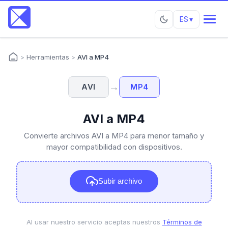
ES
▾
>
Herramientas
>
AVI a MP4
→
AVI
MP4
AVI a MP4
Convierte archivos AVI a MP4 para menor tamaño y
mayor compatibilidad con dispositivos.
Subir archivo
Al usar nuestro servicio aceptas nuestros
Términos de