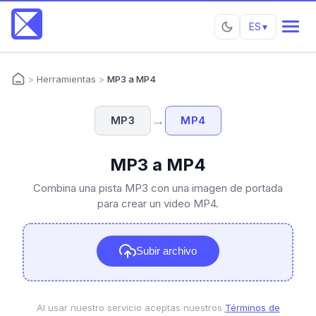
ES
▾
>
Herramientas
>
MP3 a MP4
→
MP3
MP4
MP3 a MP4
Combina una pista MP3 con una imagen de portada
para crear un video MP4.
Subir archivo
Al usar nuestro servicio aceptas nuestros
Términos de