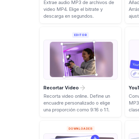
Extrae audio MP3 de archivos de
Añad
video MP4. Elige el bitrate y
Arrá
descarga en segundos.
ajus
EDITOR
Recortar Video
You
Recorta video online. Define un
Conv
encuadre personalizado o elige
MP3.
una proporción como 9:16 o 1:1.
clas
cone
DOWNLOADER