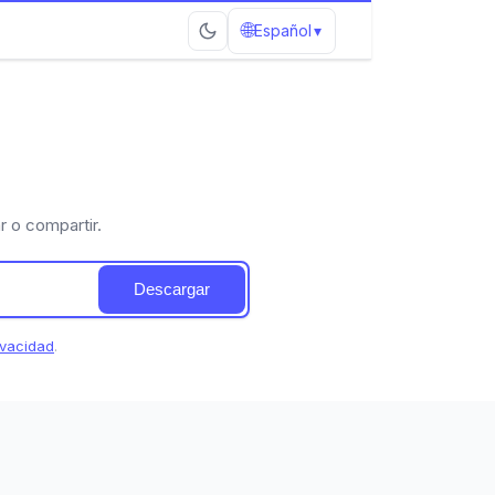
🌐
Español
▾
 o compartir.
Descargar
ivacidad
.