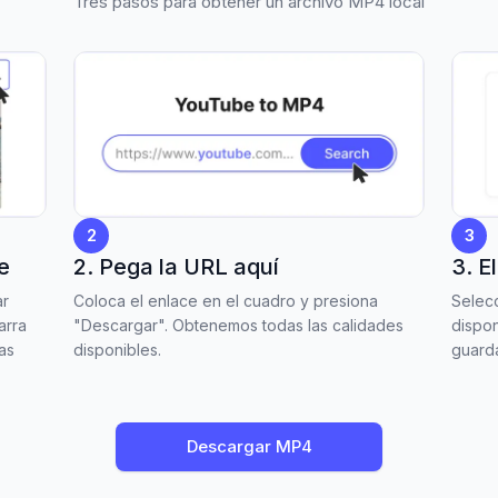
Tres pasos para obtener un archivo MP4 local
2
3
e
2. Pega la URL aquí
3. E
ar
Coloca el enlace en el cuadro y presiona
Selecc
arra
"Descargar". Obtenemos todas las calidades
dispon
las
disponibles.
guarda
Descargar MP4